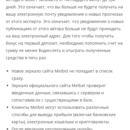
дней. Это означает, что вы больше не будете получать на
вашу электронную почту уведомления о новых прогнозах
от этого эксперта. Это означает, что уведомления о новых
публикациях от этого автора больше не будут приходить
на ваш электронный адрес. Для того чтобы получить
бонус на первый депозит, необходимо пополнить счет на
сумму не менее $один,пять и отыграть полученные
средства в пять раз.
Новое зеркало сайта Melbet не попадает в список
сразу.
Зеркало официального сайта Melbet проверит
введенные данные, связавшись с сервером и
сопоставив их с существующими в базе.
Клиенты Melbet могут использовать различные
способы для вывода прибыли (включая банковские
карты), электронные кошельки и криптовалюты.
После введения регулирования онлайн-