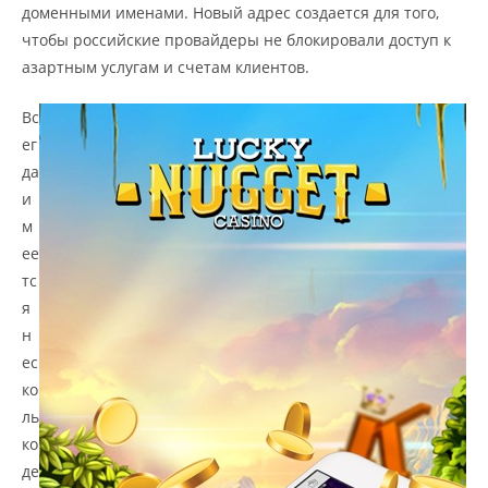
доменными именами. Новый адрес создается для того,
чтобы российские провайдеры не блокировали доступ к
азартным услугам и счетам клиентов.
Вс
ег
да
и
м
ее
тс
я
н
ес
ко
ль
ко
де