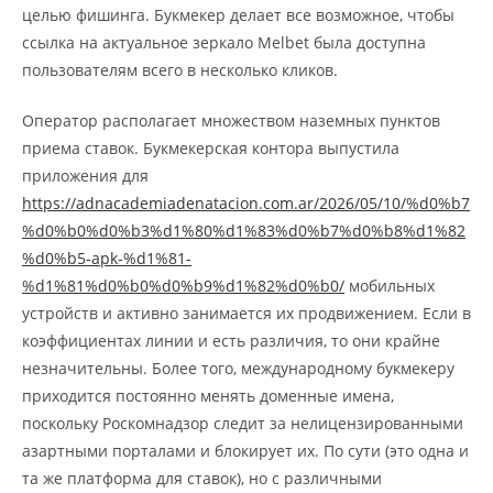
целью фишинга. Букмекер делает все возможное, чтобы
ссылка на актуальное зеркало Melbet была доступна
пользователям всего в несколько кликов.
Оператор располагает множеством наземных пунктов
приема ставок. Букмекерская контора выпустила
приложения для
https://adnacademiadenatacion.com.ar/2026/05/10/%d0%b7
%d0%b0%d0%b3%d1%80%d1%83%d0%b7%d0%b8%d1%82
%d0%b5-apk-%d1%81-
%d1%81%d0%b0%d0%b9%d1%82%d0%b0/
мобильных
устройств и активно занимается их продвижением. Если в
коэффициентах линии и есть различия, то они крайне
незначительны. Более того, международному букмекеру
приходится постоянно менять доменные имена,
поскольку Роскомнадзор следит за нелицензированными
азартными порталами и блокирует их. По сути (это одна и
та же платформа для ставок), но с различными