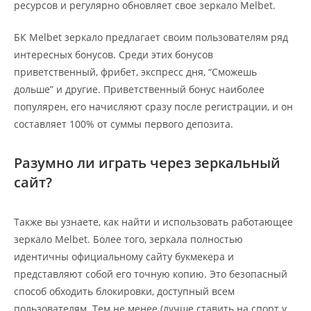
ресурсов и регулярно обновляет свое зеркало Melbet.
БК Melbet зеркало предлагает своим пользователям ряд
интересных бонусов. Среди этих бонусов
приветственный, фрибет, экспресс дня, “Сможешь
дольше” и другие. Приветственный бонус наиболее
популярен, его начисляют сразу после регистрации, и он
составляет 100% от суммы первого депозита.
Разумно ли играть через зеркальный
сайт?
Также вы узнаете, как найти и использовать работающее
зеркало Melbet. Более того, зеркала полностью
идентичны официальному сайту букмекера и
представляют собой его точную копию. Это безопасный
способ обходить блокировки, доступный всем
пользователям. Тем не менее (лучше ставить на спорт у