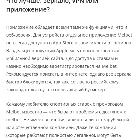
Что лучше: зеркало, VPN или
приложение?
Приложение обладает всеми теми же функциями, что и
веб-версия. Для устройств отдельное приложение Melbet
не всегда доступно в App Store в зависимости от региона.
Владельцы продукции Apple могут воспользоваться
мобильной версией сайта. Для доступа к ставкам и
казино необходимо зарегистрироваться на Melbet.
Рекомендуется поискать в интернете, однако все зеркала
быстро блокируются, так как, согласно российскому
законодательству, это нелегальный букмекер.
Каждому любителю спортивных ставок с промокодом
Melbet известно — что бывают проблемы с доступом к
melbet. Не имеет значения, является ли это зарубежной
или отечественной компанией. Даже те компании
(которые работают полностью легально), могут быть