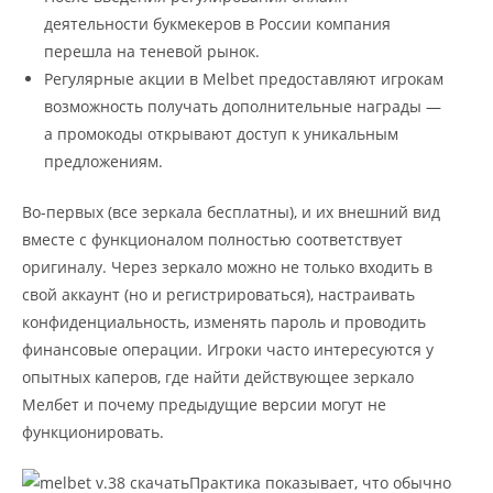
деятельности букмекеров в России компания
перешла на теневой рынок.
Регулярные акции в Melbet предоставляют игрокам
возможность получать дополнительные награды —
а промокоды открывают доступ к уникальным
предложениям.
Во-первых (все зеркала бесплатны), и их внешний вид
вместе с функционалом полностью соответствует
оригиналу. Через зеркало можно не только входить в
свой аккаунт (но и регистрироваться), настраивать
конфиденциальность, изменять пароль и проводить
финансовые операции. Игроки часто интересуются у
опытных каперов, где найти действующее зеркало
Мелбет и почему предыдущие версии могут не
функционировать.
Практика показывает, что обычно