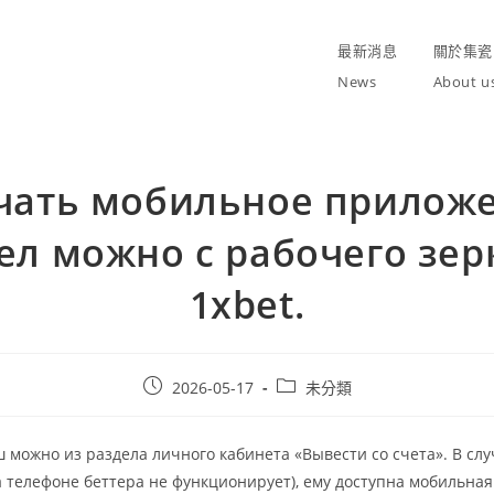
最新消息
關於集瓷
News
About u
чать мобильное прилож
ел можно с рабочего зер
1xbet.
Post
Post
2026-05-17
未分類
published:
category:
можно из раздела личного кабинета «Вывести со счета». В слу
 телефоне беттера не функционирует), ему доступна мобильная