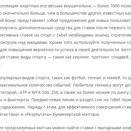
оллекция азартных игр весьма внушительна — более 7000 пози
о значительно больше, чем в большинстве других известных ка
й бонус представляет собой предложение для новых пользова
олучить дополнительные средства для ставок после первого п
ективных ставок на спорт с 1xbet необходимы анализ, стратеги
контроль над эмоциями. Кроме того, используйте полученные с
для повышения вероятности успеха в своей деятельности. Бетт
ля ставок виды спорта — такие как керлинг, троттинг, спидвей, 
.
опулярных видов спорта, таких как футбол, теннис и хоккей, то з
максимальное количество событий. Любители тенниса могут дел
тегорий,, ATP и WTA-500, 250, а также на более низкие по ранг
 и фьючерсы. Предматчевая линия и раздел Live на 1xBet пра
содержанию. Наряду с этим, для эффективного совершения став
атистика» и «Результаты» букмекерской конторы.
ее предсказуемых матчах можно найти ставки с выгодными ко