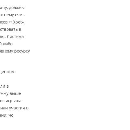
дачу, должны
к нему счет.
сов «1Xbet»,
ствовать в
ию. Система
О либо
овному ресурсу
ощенном
ли в
сумму выше
д выигрыша
или участия в
нии, но