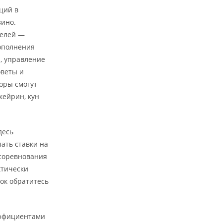
ций в
зино.
телей —
ополнения
я, управление
оветы и
оры смогут
кейрин, кун
десь
ать ставки на
у соревнования
ктически
ок обратитесь
эффициентами