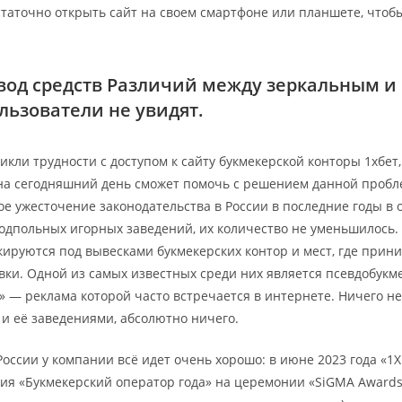
таточно открыть сайт на своем смартфоне или планшете, чтоб
вод средств Различий между зеркальным и
льзователи не увидят.
никли трудности с доступом к сайту букмекерской конторы 1хбет
 на сегодняшний день сможет помочь с решением данной пробл
ое ужесточение законодательства в России в последние годы в
одпольных игорных заведений, их количество не уменьшилось.
кируются под вывесками букмекерских контор и мест, где прин
вки. Одной из самых известных среди них является псевдобукм
» — реклама которой часто встречается в интернете. Ничего не
 и её заведениями, абсолютно ничего.
оссии у компании всё идет очень хорошо: в июне 2023 года «1X
ния «Букмекерский оператор года» на церемонии «SiGMA Awards