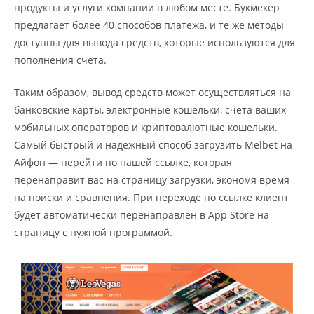
продукты и услуги компании в любом месте. Букмекер
предлагает более 40 способов платежа, и те же методы
доступны для вывода средств, которые используются для
пополнения счета.
Таким образом, вывод средств может осуществляться на
банковские карты, электронные кошельки, счета ваших
мобильных операторов и криптовалютные кошельки.
Самый быстрый и надежный способ загрузить Melbet на
Айфон — перейти по нашей ссылке, которая
перенаправит вас на страницу загрузки, экономя время
на поиски и сравнения. При переходе по ссылке клиент
будет автоматически перенаправлен в App Store на
страницу с нужной программой.