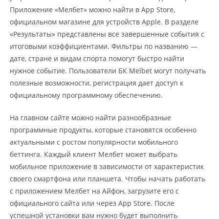
Приложение «Мелбет» можно найти в App Store,
официальном магазине для устройств Apple. В разделе
«Результаты» представлены все завершенные события с
итоговыми коэффициентами. Фильтры по названию —
дате, стране и видам спорта помогут быстро найти
нужное событие. Пользователи БК Melbet могут получать
полезные возможности, регистрация дает доступ к
официальному программному обеспечению.
На главном сайте можно найти разнообразные
программные продукты, которые становятся особенно
актуальными с ростом популярности мобильного
беттинга. Каждый клиент Мелбет может выбрать
мобильное приложение в зависимости от характеристик
своего смартфона или планшета. Чтобы начать работать
с приложением Мелбет на Айфон, загрузите его с
официального сайта или через App Store. После
успешной установки вам нужно будет выполнить