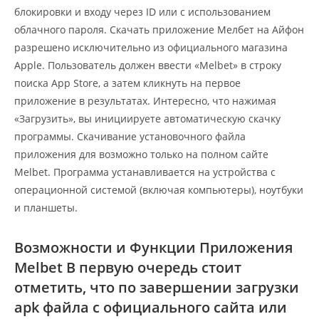
блокировки и входу через ID или с использованием
облачного пароля. Скачать приложение Мелбет на Айфон
разрешено исключительно из официального магазина
Apple. Пользователь должен ввести «Melbet» в строку
поиска App Store, а затем кликнуть на первое
приложение в результатах. Интересно, что нажимая
«Загрузить», вы инициируете автоматическую скачку
программы. Скачивание установочного файла
приложения для возможно только на полном сайте
Melbet.
Программа устанавливается на устройства с
операционной системой (включая компьютеры), ноутбуки
и планшеты.
Возможности и Функции Приложения
Melbet В первую очередь стоит
отметить, что по завершении загрузки
apk файла с официального сайта или