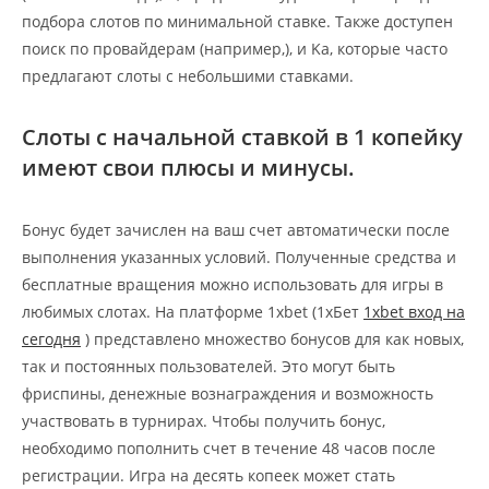
подбора слотов по минимальной ставке.
Также доступен
поиск по провайдерам (например,), и Ka, которые часто
предлагают слоты с небольшими ставками.
Слоты с начальной ставкой в 1 копейку
имеют свои плюсы и минусы.
Бонус будет зачислен на ваш счет автоматически после
выполнения указанных условий. Полученные средства и
бесплатные вращения можно использовать для игры в
любимых слотах. На платформе 1xbet (1хБет
1xbet вход на
сегодня
) представлено множество бонусов для как новых,
так и постоянных пользователей. Это могут быть
фриспины, денежные вознаграждения и возможность
участвовать в турнирах. Чтобы получить бонус,
необходимо пополнить счет в течение 48 часов после
регистрации. Игра на десять копеек может стать