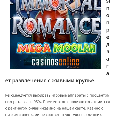
si
n
o
п
р
е
д
л
а
г
а
ет развлечения с живыми крупье.
Рекомендуется выбирать игровые аппараты с процентом
возврата выше 95%. Помимо этого, полезно ознакомиться
с рейтингом онлайн-казино на нашем сайте. Казино с
низкими оценками не соответствуют уровню лучших.