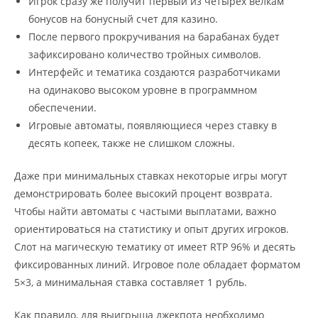
Игрок сразу же получит первый из четырех велкам
бонусов на бонусный счет для казино.
После первого прокручивания на барабанах будет
зафиксировано количество тройных символов.
Интерфейс и тематика создаются разработчиками
на одинаково высоком уровне в программном
обеспечении.
Игровые автоматы, появляющиеся через ставку в
десять копеек, также не слишком сложны.
Даже при минимальных ставках некоторые игры могут
демонстрировать более высокий процент возврата.
Чтобы найти автоматы с частыми выплатами, важно
ориентироваться на статистику и опыт других игроков.
Слот на магическую тематику от имеет RTP 96% и десять
фиксированных линий. Игровое поле обладает форматом
5×3, а минимальная ставка составляет 1 рубль.
Как правило, для выигрыша джекпота необходимо