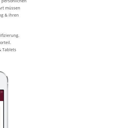
e persönlichen
Art müssen
ng & ihren
fizierung.
rteil.
& Tablets