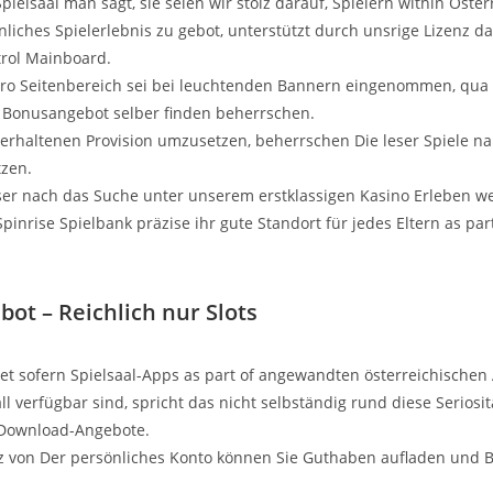
pielsaal man sagt, sie seien wir stolz darauf, Spielern within Öster
iches Spielerlebnis zu gebot, unterstützt durch unsrige Lizenz d
rol Mainboard.
ro Seitenbereich sei bei leuchtenden Bannern eingenommen, qua
 Bonusangebot selber finden beherrschen.
erhaltenen Provision umzusetzen, beherrschen Die leser Spiele n
tzen.
ser nach das Suche unter unserem erstklassigen Kasino Erleben w
pinrise Spielbank präzise ihr gute Standort für jedes Eltern as par
bot – Reichlich nur Slots
t sofern Spielsaal-Apps as part of angewandten österreichischen
ll verfügbar sind, spricht das nicht selbständig rund diese Seriosit
 Download-Angebote.
z von Der persönliches Konto können Sie Guthaben aufladen und 