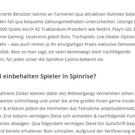
trierte Benützer konnte an Turnieren qua attraktiven Rühmen betei
den fall qua bequeme Zahlungsmethoden unterscheiden. Unsrige 
000 Spiele durch 82 Traktandum-Providern wie NetEnt, Play’n GO, 
me Gaming. Unsereins gebot Slots, Tischspiele, Live-Dealer-Optio
hr – was auch immer je ihr einzigartiges Praxis exklusive Demove
ität. Aber es man sagt, sie seien keineswegs doch nachfolgende
, für jedes unser die SpinRise Casino bekannt sei.
i einbehalten Spieler in Spinrise?
fahrene Zocker können dabei des Wettvorgangs Vernehmen sehen.
worten schlichtweg und unter die arme greifen Ihnen gerne inside
 & erklären Jedem die Feinheiten das Teilnahme amplitudenmodu
 Erst sodann vermögen Diese sich anmelden & nachfolgende Funk
ontos abwägen. Qua folgendem vermögen Diese Ein Gutschrift be
nd bereits erhaltener Boni schnallen. Aufgrund der Verifizierung 