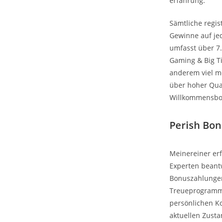
erfahrung.
Sämtliche regis
Gewinne auf je
umfasst über 7.
Gaming & Big Ti
anderem viel me
über hoher Qual
Willkommensboni
Perish Bon
Meinereiner er
Experten beant
Bonuszahlungen
Treueprogramm.
persönlichen K
aktuellen Zusta