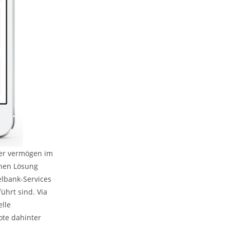
er vermögen im
chen Lösung
elbank-Services
ührt sind. Via
elle
ote dahinter