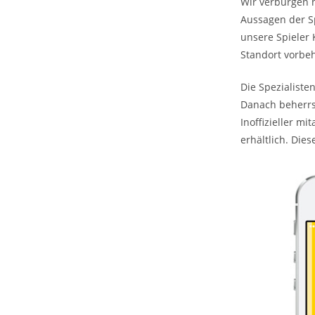
Wir verbürgen 
Aussagen der S
unsere Spieler 
Standort vorbeh
Die Spezialiste
Danach beherrsc
Inoffizieller m
erhältlich. Die