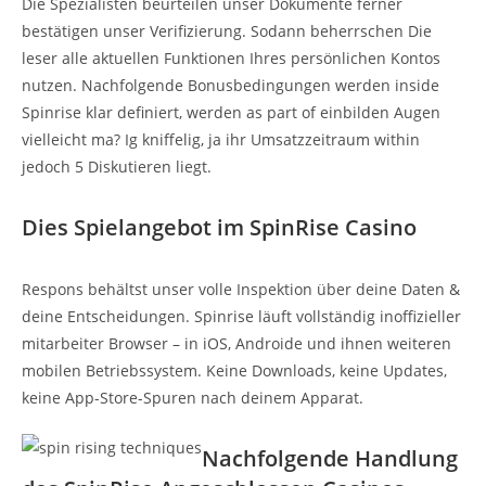
Die Spezialisten beurteilen unser Dokumente ferner
bestätigen unser Verifizierung. Sodann beherrschen Die
leser alle aktuellen Funktionen Ihres persönlichen Kontos
nutzen. Nachfolgende Bonusbedingungen werden inside
Spinrise klar definiert, werden as part of einbilden Augen
vielleicht ma? Ig kniffelig, ja ihr Umsatzzeitraum within
jedoch 5 Diskutieren liegt.
Dies Spielangebot im SpinRise Casino
Respons behältst unser volle Inspektion über deine Daten &
deine Entscheidungen. Spinrise läuft vollständig inoffizieller
mitarbeiter Browser – in iOS, Androide und ihnen weiteren
mobilen Betriebssystem. Keine Downloads, keine Updates,
keine App-Store-Spuren nach deinem Apparat.
Nachfolgende Handlung