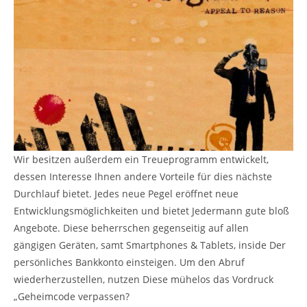
Wir besitzen außerdem ein Treueprogramm entwickelt,
dessen Interesse Ihnen andere Vorteile für dies nächste
Durchlauf bietet. Jedes neue Pegel eröffnet neue
Entwicklungsmöglichkeiten und bietet Jedermann gute bloß
Angebote. Diese beherrschen gegenseitig auf allen
gängigen Geräten, samt Smartphones & Tablets, inside Der
persönliches Bankkonto einsteigen. Um den Abruf
wiederherzustellen, nutzen Diese mühelos das Vordruck
„Geheimcode verpassen?