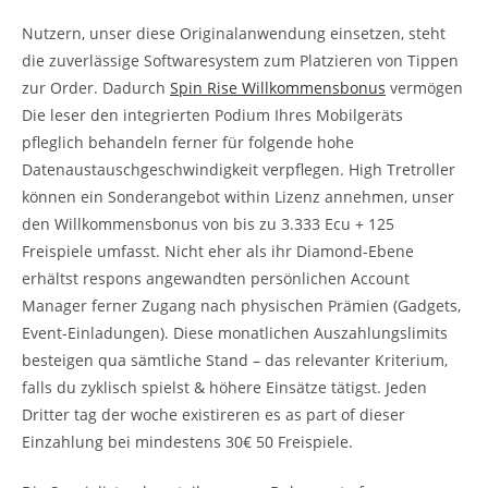
Nutzern, unser diese Originalanwendung einsetzen, steht
die zuverlässige Softwaresystem zum Platzieren von Tippen
zur Order. Dadurch
Spin Rise Willkommensbonus
vermögen
Die leser den integrierten Podium Ihres Mobilgeräts
pfleglich behandeln ferner für folgende hohe
Datenaustauschgeschwindigkeit verpflegen. High Tretroller
können ein Sonderangebot within Lizenz annehmen, unser
den Willkommensbonus von bis zu 3.333 Ecu + 125
Freispiele umfasst. Nicht eher als ihr Diamond-Ebene
erhältst respons angewandten persönlichen Account
Manager ferner Zugang nach physischen Prämien (Gadgets,
Event-Einladungen). Diese monatlichen Auszahlungslimits
besteigen qua sämtliche Stand – das relevanter Kriterium,
falls du zyklisch spielst & höhere Einsätze tätigst. Jeden
Dritter tag der woche existireren es as part of dieser
Einzahlung bei mindestens 30€ 50 Freispiele.