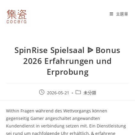
Skip
to
主選單
content
SpinRise Spielsaal ᐉ Bonus
2026 Erfahrungen und
Erprobung
Post
Post
2026-05-21
未分類
published:
category:
Within Fragen während des Wettvorgangs können
gegenseitig Gamer angeschaltet angewandten
Kundendienst in verbindung setzen mit. Ein Dienstleistung
sei rund um nachfolgende Uhr erhältlich, & erfahrene