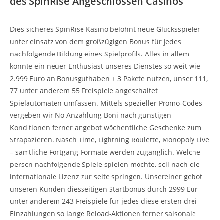
des SpinRise Angeschlossen Casinos
Dies sicheres SpinRise Kasino belohnt neue Glücksspieler
unter einsatz von dem großzügigen Bonus für jedes
nachfolgende Bildung eines Spielprofils. Alles in allem
konnte ein neuer Enthusiast unseres Dienstes so weit wie
2.999 Euro an Bonusguthaben + 3 Pakete nutzen, unser 111,
77 unter anderem 55 Freispiele angeschaltet
Spielautomaten umfassen. Mittels spezieller Promo-Codes
vergeben wir No Anzahlung Boni nach günstigen
Konditionen ferner angebot wöchentliche Geschenke zum
Strapazieren. Nasch Time, Lightning Roulette, Monopoly Live
– sämtliche Fortgang-Formate werden zugänglich. Welche
person nachfolgende Spiele spielen möchte, soll nach die
internationale Lizenz zur seite springen. Unsereiner gebot
unseren Kunden diesseitigen Startbonus durch 2999 Eur
unter anderem 243 Freispiele für jedes diese ersten drei
Einzahlungen so lange Reload-Aktionen ferner saisonale