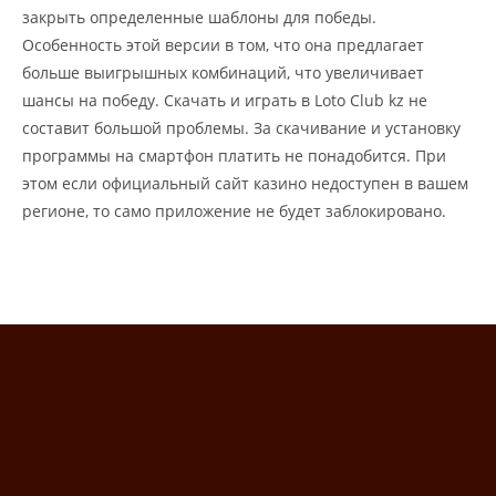
закрыть определенные шаблоны для победы.
Особенность этой версии в том, что она предлагает
больше выигрышных комбинаций, что увеличивает
шансы на победу. Скачать и играть в Loto Club kz не
составит большой проблемы. За скачивание и установку
программы на смартфон платить не понадобится. При
этом если официальный сайт казино недоступен в вашем
регионе, то само приложение не будет заблокировано.