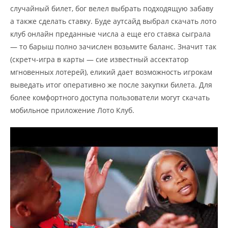
случайный билет, бог велел выбрать подходящую забаву
а также сделать ставку. Буде аутсайд выбрал скачать лото
клуб онлайн преданные числа а еще его ставка сыграла
— то барыш полно зачислен возьмите баланс. Значит так
(скретч-игра в карты — сие известный ассектатор
мгновенных лотерей), еликий дает возможность игрокам
выведать итог оперативно же после закупки билета. Для
более комфортного доступа пользователи могут скачать
мобильное приложение Лото Клуб.