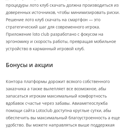
процедуры лото клуб скачать должна производиться из
доверенных источников, чтобы минимизировать риски.
Решение лото клуб скачать на смартфон — это
стратегический шаг для современного игрока.
Приложение loto club разработано с фокусом на
эргономику и скорость работы, превращая мобильное
устройство в карманный игровой клуб.
Бонусы и акции
Контора платформы дорожит всякого собственного
заказчика а также вылепляет все возможное, абы
запасаться игрокам максимальный комфортность
вдобавок счастье через забавы. Авиаметеослужба
помощи сайта Lotoclub доступна круглые сутки, абы
обеспечить вы максимальный благоустроенность а еще
удобство. Вы можете направляться выше поддержкая