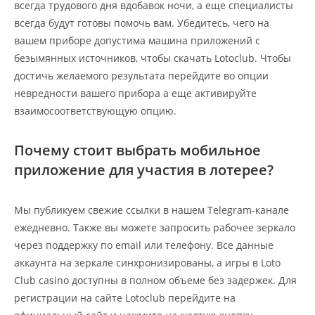
всегда трудового дня вдобавок ночи, а еще специалисты
всегда будут готовы помочь вам. Убедитесь, чего на
вашем приборе допустима машина приложений с
безымянных источников, чтобы скачать Lotoclub. Чтобы
достичь желаемого результата перейдите во опции
невредности вашего прибора а еще активируйте
взаимосоответствующую опцию.
Почему стоит выбрать мобильное
приложение для участия в лотерее?
Мы публикуем свежие ссылки в нашем Telegram-канале
ежедневно. Также вы можете запросить рабочее зеркало
через поддержку по email или телефону. Все данные
аккаунта на зеркале синхронизированы, а игры в Loto
Club casino доступны в полном объеме без задержек. Для
регистрации на сайте Lotoclub перейдите на