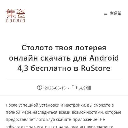
Skip
to
主選單
content
Столото твоя лотерея
онлайн скачать для Android
4,3 бесплатно в RuStore
Post
Post
2026-05-15
未分類
published:
category:
После успешной установки и настройки, вы сможете в
полной мере насладиться всеми возможностями, которые
предоставляет лото клуб скачать приложение. Не
забудьте ознакомиться с правилами использования и