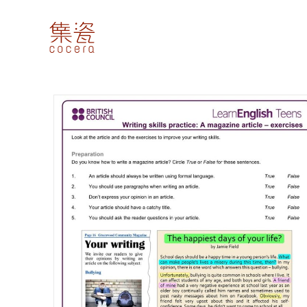
Skip
to
content