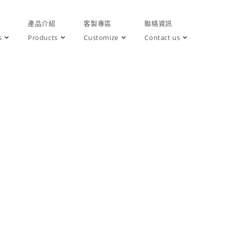
產品介紹
客製專區
聯絡資訊
s
Products
Customize
Contact us