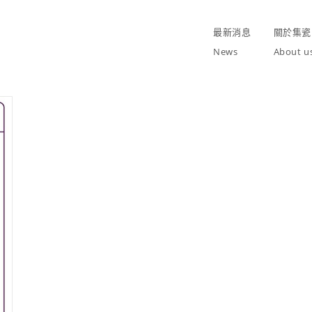
最新消息
關於集瓷
News
About u