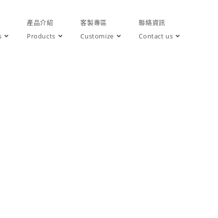
產品介紹
客製專區
聯絡資訊
s
Products
Customize
Contact us