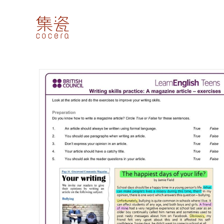
Skip
to
content