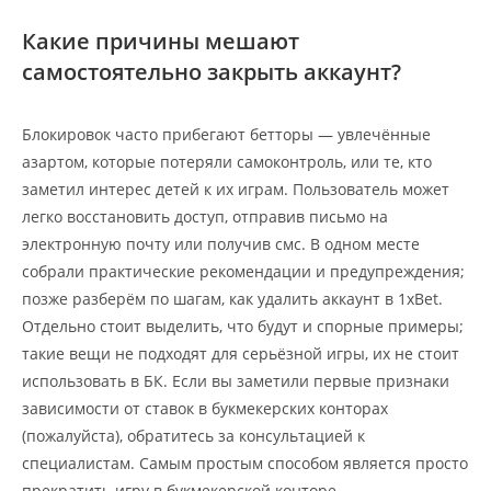
Какие причины мешают
самостоятельно закрыть аккаунт?
Блокировок часто прибегают бетторы — увлечённые
азартом, которые потеряли самоконтроль, или те, кто
заметил интерес детей к их играм. Пользователь может
легко восстановить доступ, отправив письмо на
электронную почту или получив смс. В одном месте
собрали практические рекомендации и предупреждения;
позже разберём по шагам, как удалить аккаунт в 1xBet.
Отдельно стоит выделить, что будут и спорные примеры;
такие вещи не подходят для серьёзной игры, их не стоит
использовать в БК. Если вы заметили первые признаки
зависимости от ставок в букмекерских конторах
(пожалуйста), обратитесь за консультацией к
специалистам. Самым простым способом является просто
прекратить игру в букмекерской конторе.