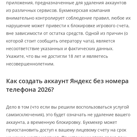
приложения, предназначенные для удаления аккаунтов
из различных сервисов.
Букмекерская компания
внимательно контролирует соблюдение правил, любое их
нарушение может привести к блокировке игрового счета,
вне зависимости от остатка средств. Одной из причин (о
которой стоит сообщить оператору чата), является
несоответствие указанных и фактических данных.
Укажите, что вы не достигли 18 лет и являетесь
несовершеннолетним.
Как создать аккаунт Яндекс без номера
телефона 2026?
Дело в том (что если вы решили воспользоваться услугой
самоисключения), это будет означать не удаление вашего
аккаунта, а временную блокировку. Букмекер может
приостановить доступ к вашему лицевому счету на срок