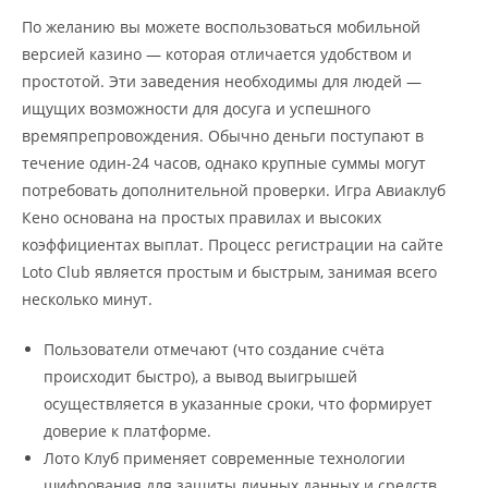
По желанию вы можете воспользоваться мобильной
версией казино — которая отличается удобством и
простотой. Эти заведения необходимы для людей —
ищущих возможности для досуга и успешного
времяпрепровождения. Обычно деньги поступают в
течение один-24 часов, однако крупные суммы могут
потребовать дополнительной проверки. Игра Авиаклуб
Кено основана на простых правилах и высоких
коэффициентах выплат. Процесс регистрации на сайте
Loto Club является простым и быстрым, занимая всего
несколько минут.
Пользователи отмечают (что создание счёта
происходит быстро), а вывод выигрышей
осуществляется в указанные сроки, что формирует
доверие к платформе.
Лото Клуб применяет современные технологии
шифрования для защиты личных данных и средств