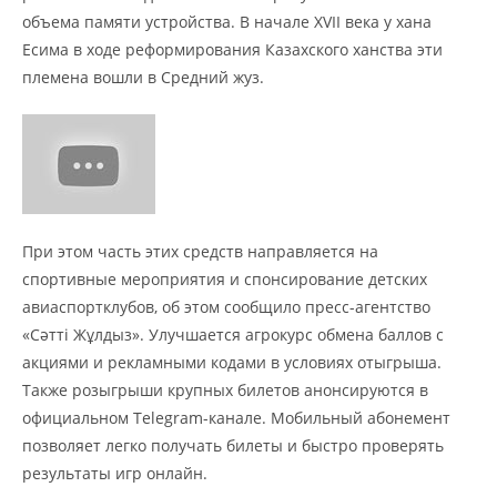
объема памяти устройства. В начале XVII века у хана
Есима в ходе реформирования Казахского ханства эти
племена вошли в Средний жуз.
При этом часть этих средств направляется на
спортивные мероприятия и спонсирование детских
авиаспортклубов, об этом сообщило пресс-агентство
«Сәтті Жұлдыз». Улучшается агрокурс обмена баллов с
акциями и рекламными кодами в условиях отыгрыша.
Также розыгрыши крупных билетов анонсируются в
официальном Telegram-канале. Мобильный абонемент
позволяет легко получать билеты и быстро проверять
результаты игр онлайн.