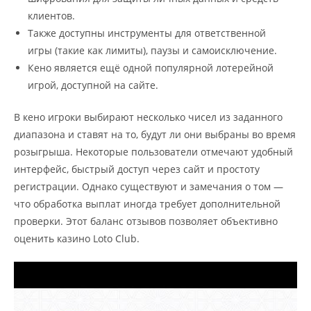
клиентов.
Также доступны инструменты для ответственной
игры (такие как лимиты), паузы и самоисключение.
Кено является ещё одной популярной лотерейной
игрой, доступной на сайте.
В кено игроки выбирают несколько чисел из заданного
диапазона и ставят на то, будут ли они выбраны во время
розыгрыша. Некоторые пользователи отмечают удобный
интерфейс, быстрый доступ через сайт и простоту
регистрации. Однако существуют и замечания о том —
что обработка выплат иногда требует дополнительной
проверки. Этот баланс отзывов позволяет объективно
оценить казино Loto Club.