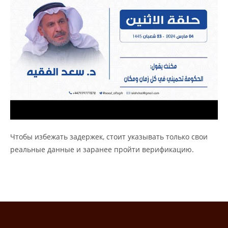
Чтобы избежать задержек, стоит указывать только свои
реальные данные и заранее пройти верификацию.