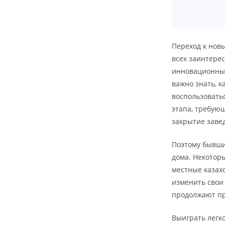
Переход к нов
всех заинтере
инновационных
важно знать, 
воспользовать
этапа, требую
закрытие заве
Поэтому бывши
дома. Некоторы
местные казах
изменить свои 
продолжают пр
Выиграть легко