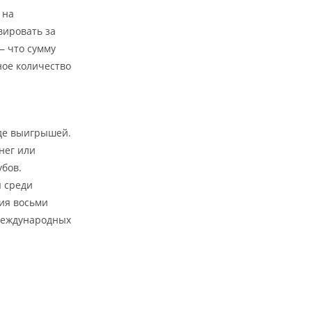
 на
вировать за
— что сумму
ное количество
и
де выигрышей.
нег или
убов.
ы среди
вия восьми
 международных