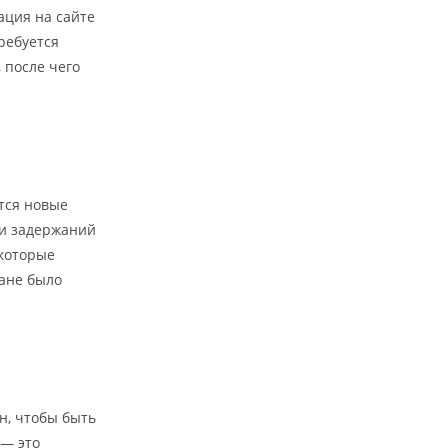
ация на сайте
ребуется
 после чего
тся новые
ми задержаний
(которые
ране было
н, чтобы быть
 — это