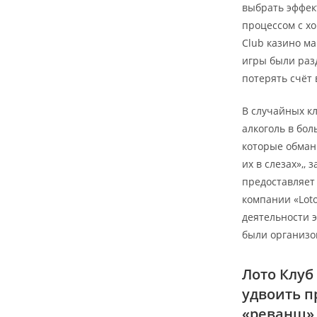
выбрать эффек
процессом с х
Club казино м
игры были раз
потерять счёт
В случайных к
алкоголь в бол
которые обман
их в слезах»,,
предоставляет
компании «Loto
деятельности 
были организо
Лото Клуб
удвоить п
«реванш» 