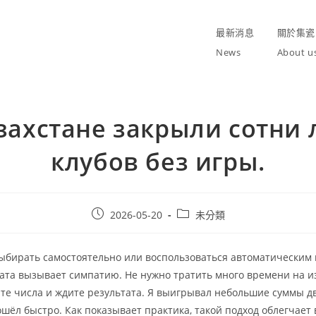
最新消息
關於集瓷
News
About u
захстане закрыли сотни 
клубов без игры.
Post
Post
2026-05-20
未分類
published:
category:
ыбирать самостоятельно или воспользоваться автоматическим
ата вызывает симпатию. Не нужно тратить много времени на и
ите числа и ждите результата. Я выигрывал небольшие суммы д
шёл быстро. Как показывает практика, такой подход облегчает 