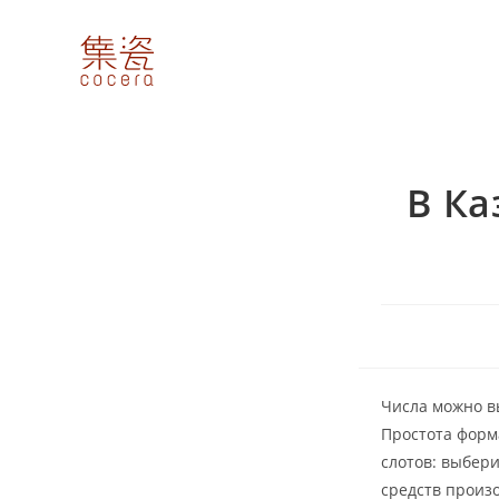
Skip
to
content
В Ка
Числа можно в
Простота форм
слотов: выбер
средств произо