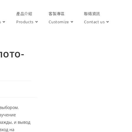
產品介紹
客製專區
聯絡資訊
s
Products
Customize
Contact us
лото-
 выбором.
зучение
важды, и вывод
вход на