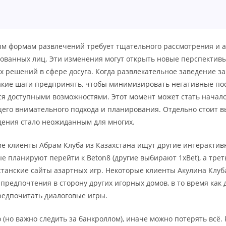
ым формам развлечений требует тщательного рассмотрения и 
сованных лиц. Эти изменения могут открыть новые перспектив
 решений в сфере досуга. Когда развлекательное заведение з
какие шаги предпринять, чтобы минимизировать негативные по
ся доступными возможностями. Этот момент может стать начал
щего внимательного подхода и планирования. Отдельно стоит в
дения стало неожиданным для многих.
е клиенты Абрам Клуба из Казахстана ищут другие интеракти
е планируют перейти к Beton8 (другие выбирают 1xBet), а тре
станские сайты азартных игр. Некоторые клиенты Акулина Клуб
предпочтения в сторону других игорных домов, в то время как 
едпочитать диалоговые игры.
 (но важно следить за банкроллом), иначе можно потерять всё.