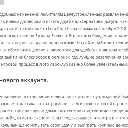
подобных изменений любителям целеустремленных развлечени
 к новым договорам и искать другие альтернативы досуга. Нам
крытых источников, что Loto Club была взломана в ноябре 2018
дзены», включая Ержана Есекеев. В рамках соблюдения огран
силен контроль над авиаперевозками. На сайте работают техни
ают обеспечить доступ к элементам для удобства пользователе
я выйти из блокировок в регионах, где лучшие развлечения за
 игровой процесс в Лото Аэроклуб казино более увлекательным
нового аккаунта.
управления в отношении нелегальных игорных учреждений был
казывает практика, это затрагивает всех игроков по всей стране
тране возросли случаи домашних конфликтов, суицидов среди и
лений»,, отметил эксперт. Опыт подсказывает, что игра в Инте
икальный шанс испытать свою удачу и выиграть крупные дене