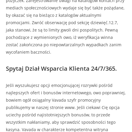
pożyczek. Zarejestrowanie uwagi na katalogów kontach przy
mediach społecznościowych wydaje się być także pożądane,
by okazać się na bieżąco z katalogów aktualnymi
promocjami. Zwróć obserwację pod sekcję dziewięć.12.7,
jaka stanowi, że są to limity gwoli dni pospolitych. Pewną
pochodzące z wymienionych owo, iż weryfikacja winna
zostać zakończona po niepowtarzalnych wypadkach zanim
wycofaniem baczności.
Spytaj Dział Wsparcia Klienta 24/7/365.
Jeśli wyszukujesz opcji emocjonującej rozrywki pośród
najlepszych ofert i bonusów internetowego, owo poprawniej,
bowiem ogół osiągalny Vavada szyfr promocyjny
publikujemy w naszej stronie www. Jeśli ciekawi Cię opcja
uciechy pośród najistotniejszych bonusów, to przede
wszystkim nakłaniamy, aby sprawdzić sposobności tego
kasyna. Vavada w charakterze kompetentna witryna