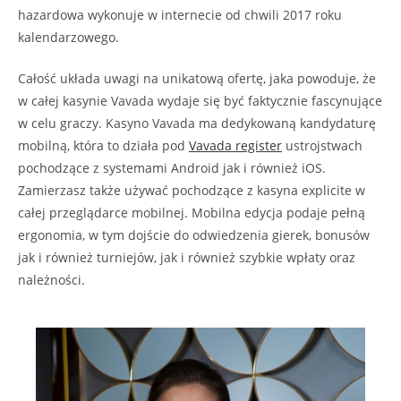
hazardowa wykonuje w internecie od chwili 2017 roku
kalendarzowego.
Całość układa uwagi na unikatową ofertę, jaka powoduje, że
w całej kasynie Vavada wydaje się być faktycznie fascynujące
w celu graczy. Kasyno Vavada ma dedykowaną kandydaturę
mobilną, która to działa pod
Vavada register
ustrojstwach
pochodzące z systemami Android jak i również iOS.
Zamierzasz także używać pochodzące z kasyna explicite w
całej przeglądarce mobilnej. Mobilna edycja podaje pełną
ergonomia, w tym dojście do odwiedzenia gierek, bonusów
jak i również turniejów, jak i również szybkie wpłaty oraz
należności.