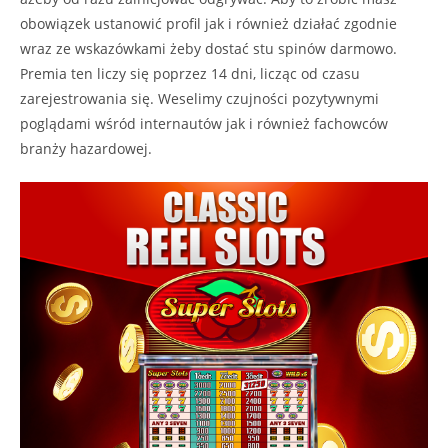
obowiązek ustanowić profil jak i również działać zgodnie
wraz ze wskazówkami żeby dostać stu spinów darmowo.
Premia ten liczy się poprzez 14 dni, licząc od czasu
zarejestrowania się. Weselimy czujności pozytywnymi
poglądami wśród internautów jak i również fachowców
branży hazardowej.