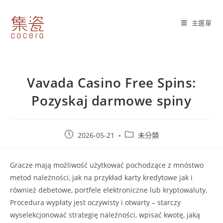
Skip
to
主選單
content
Vavada Casino Free Spins:
Pozyskaj darmowe spiny
Post
Post
2026-05-21
未分類
published:
category:
Gracze mają możliwość użytkować pochodzące z mnóstwo
metod należności, jak na przykład karty kredytowe jak i
również debetowe, portfele elektroniczne lub kryptowaluty.
Procedura wypłaty jest oczywisty i otwarty – starczy
wyselekcjonować strategię należności, wpisać kwotę, jaką