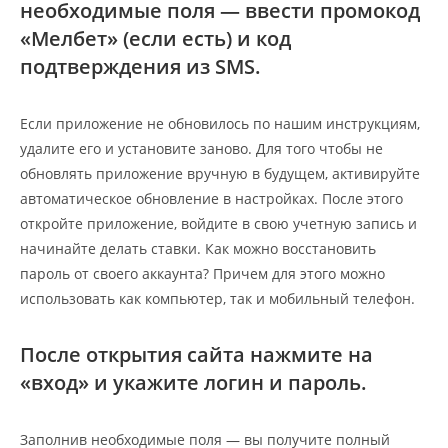
необходимые поля — ввести промокод
«Мелбет» (если есть) и код
подтверждения из SMS.
Если приложение не обновилось по нашим инструкциям,
удалите его и установите заново. Для того чтобы не
обновлять приложение вручную в будущем, активируйте
автоматическое обновление в настройках. После этого
откройте приложение, войдите в свою учетную запись и
начинайте делать ставки. Как можно восстановить
пароль от своего аккаунта? Причем для этого можно
использовать как компьютер, так и мобильный телефон.
После открытия сайта нажмите на
«вход» и укажите логин и пароль.
Заполнив необходимые поля — вы получите полный