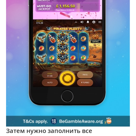
Затем нужно заполнить все