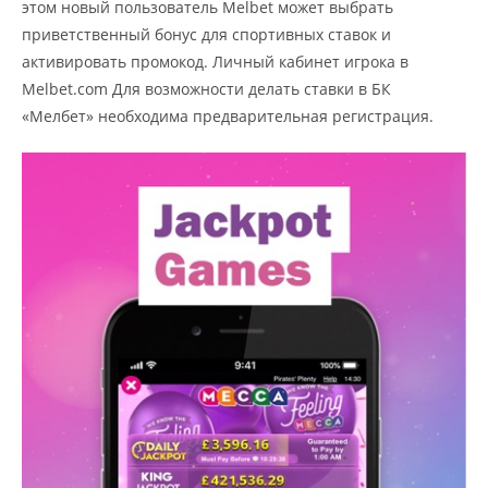
этом новый пользователь Melbet может выбрать
приветственный бонус для спортивных ставок и
активировать промокод. Личный кабинет игрока в
Melbet.com Для возможности делать ставки в БК
«Мелбет» необходима предварительная регистрация.