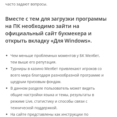
часто задают вопросы.
Вместе с тем для загрузки программы
на ПК необходимо зайти на
официальный сайт букмекера и
открыть вкладку «Для Windows».
Чем меньше проблемных моментов у БК Мелбет,
тем выше его репутация.
Турниры в казино Мелбет привлекают игроков со
всего мира благодаря разнообразной программе и
щедрым призовым фондам.
В данном разделе пользователь может видеть
общие настройки языка и темы, результаты в
режиме Live, статистику и способы связи с
технической поддержкой.
На сайте представлены как инструкции по