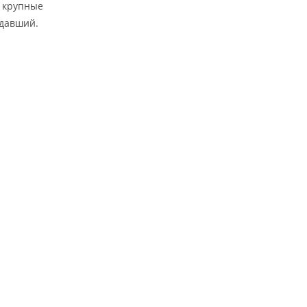
к крупные
давший.