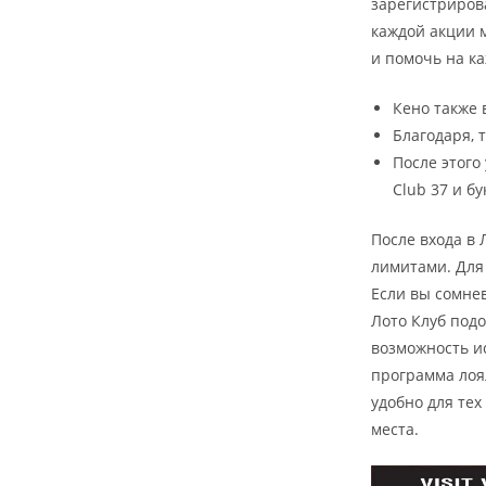
зарегистрирова
каждой акции 
и помочь на к
Кено также 
Благодаря, 
После этого
Club 37 и б
После входа в 
лимитами. Для
Если вы сомнев
Лото Клуб под
возможность ис
программа лоя
удобно для тех
места.