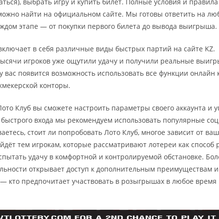
ться), выбрать игру и купить билет. Полные условия и правила
можно найти на официальном сайте. Мы готовы ответить на лю
аждом этапе — от покупки первого билета до вывода выигрыша.
включает в себя различные виды быстрых партий на сайте KZ.
тысячи игроков уже ощутили удачу и получили реальные выиг
 у вас появится возможность использовать все функции онлайн 
укмекерской конторы.
Лото Клуб вы сможете настроить параметры своего аккаунта и 
 быстрого входа мы рекомендуем использовать популярные соц
аетесь, стоит ли попробовать Лото Клуб, многое зависит от ва
ойдёт тем игрокам, которые рассматривают лотереи как способ 
пытать удачу в комфортной и контролируемой обстановке. Боле
льности открывает доступ к дополнительным преимуществам и
 — кто предпочитает участвовать в розыгрышах в любое время 