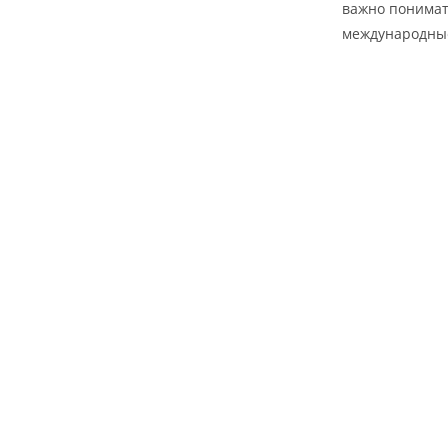
важно понимать
международные