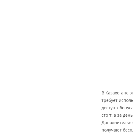
В Казахстане э
требует исполь
доступ к бонус
сто ₸, а за де
Дополнительны
получают бесп