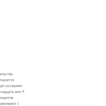
тельство
откроется
луб составляет
тнадцать млн ₸.
ккаунтов
равнивают с