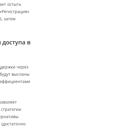
ает остыть
 «Регистрация»
S, затем
 доступа в
ддержки через
 будут высланы
коэффициентами
озволяет
 стратегии
тернативы
 (достаточно