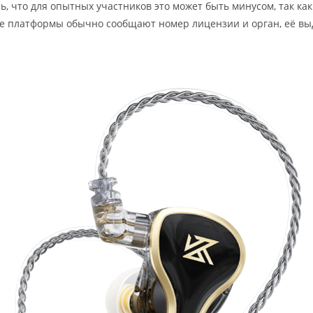
, что для опытных участников это может быть минусом, так ка
 платформы обычно сообщают номер лицензии и орган, её вы