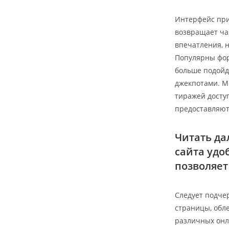
Интерфейс при
возвращает ча
впечатления, 
Популярны фор
больше подойд
джекпотами. М
тиражей досту
предоставляют 
Читать да
сайта удо
позволяет
Следует подче
страницы, обл
различных онл