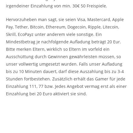
irgendeiner Einzahlung von min. 30€ 50 Freispiele.
Hervorzuheben man sagt, sie seien Visa, Mastercard, Apple
Pay, Tether, Bitcoin, Ethereum, Dogecoin, Ripple, Litecoin,
Skrill, EcoPayz unter anderem viele sonstige. Ein
Mindestbetrag je nachfolgende Aufladung beträgt 20 Eur.
Bitte merken Eltern, wirklich so Eltern im vorfeld ein
Ausschüttung durch Gewinnen gewährleisten müssen, so
unser vollwertig umgesetzt wurden. Falls unser Aufladung
bis zu 10 Minuten dauert, darf diese Auszahlung bis zu 3-4
Stunden fortbestehen. Zusätzlich erhält das Gamer für jede
Einzahlung 111, 77 bzw. Jedes Angebot vermag erst als einer
Einzahlung bei 20 Euro aktiviert sie sind.