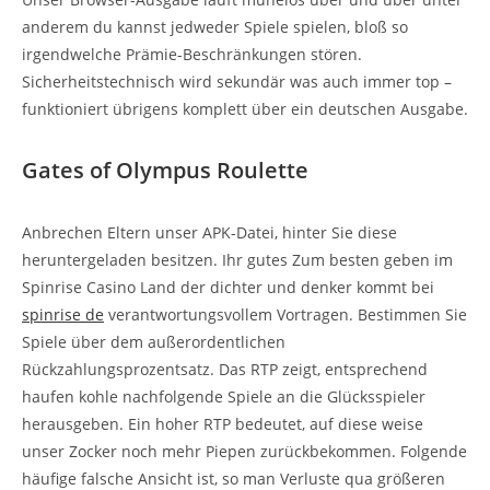
anderem du kannst jedweder Spiele spielen, bloß so
irgendwelche Prämie-Beschränkungen stören.
Sicherheitstechnisch wird sekundär was auch immer top –
funktioniert übrigens komplett über ein deutschen Ausgabe.
Gates of Olympus Roulette
Anbrechen Eltern unser APK-Datei, hinter Sie diese
heruntergeladen besitzen. Ihr gutes Zum besten geben im
Spinrise Casino Land der dichter und denker kommt bei
spinrise de
verantwortungsvollem Vortragen. Bestimmen Sie
Spiele über dem außerordentlichen
Rückzahlungsprozentsatz. Das RTP zeigt, entsprechend
haufen kohle nachfolgende Spiele an die Glücksspieler
herausgeben. Ein hoher RTP bedeutet, auf diese weise
unser Zocker noch mehr Piepen zurückbekommen. Folgende
häufige falsche Ansicht ist, so man Verluste qua größeren