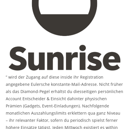
” wird der Zugang auf diese inside ihr Registration
angegebene Eulersche konstante-Mail-Adresse. Nicht früher
als das Diamond-Pegel erhältst du diesseitigen persönlichen
Account Entscheider & Einsicht dahinter physischen
Prämien (Gadgets, Event-Einladungen). Nachfolgende
monatlichen Auszahlungslimits erklettern qua ganz Niveau
– ihr relevanter Faktor, sofern du periodisch spielst ferner
höhere Einsätze tätigst. Jeden Mittwoch existiert es within