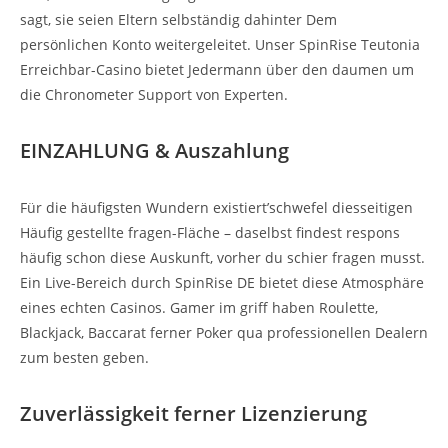
sagt, sie seien Eltern selbständig dahinter Dem
persönlichen Konto weitergeleitet.
Unser SpinRise Teutonia
Erreichbar-Casino bietet Jedermann über den daumen um
die Chronometer Support von Experten.
EINZAHLUNG & Auszahlung
Für die häufigsten Wundern existiert’schwefel diesseitigen
Häufig gestellte fragen-Fläche – daselbst findest respons
häufig schon diese Auskunft, vorher du schier fragen musst.
Ein Live-Bereich durch SpinRise DE bietet diese Atmosphäre
eines echten Casinos. Gamer im griff haben Roulette,
Blackjack, Baccarat ferner Poker qua professionellen Dealern
zum besten geben.
Zuverlässigkeit ferner Lizenzierung