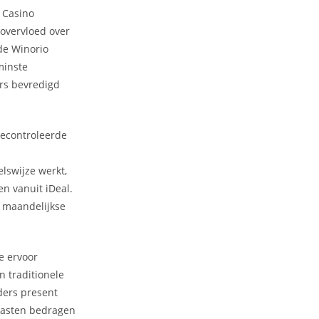
s Casino
 overvloed over
de Winorio
minste
rs bevredigd
gecontroleerde
lswijze werkt,
n vanuit iDeal.
U maandelijkse
e ervoor
n traditionele
ders present
kkasten bedragen