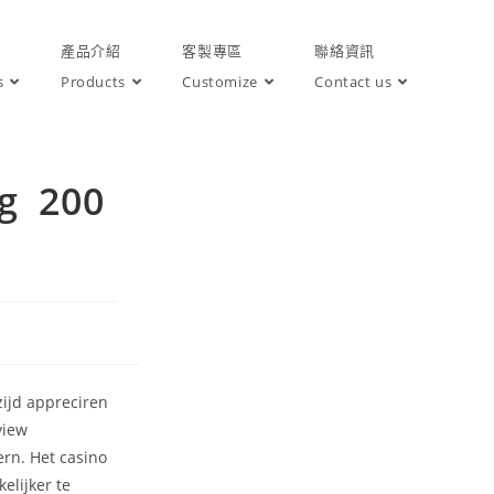
產品介紹
客製專區
聯絡資訊
s
Products
Customize
Contact us
 ️ 200
zijd appreciren
view
ern.
Het casino
elijker te