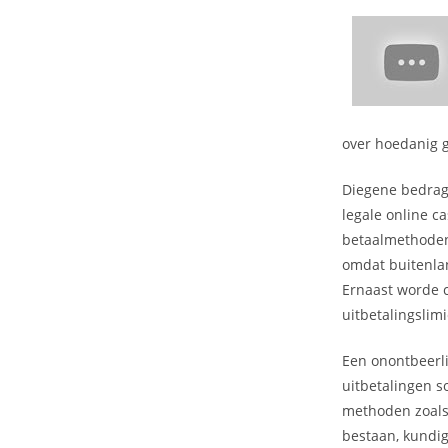
over hoedanig g
Diegene bedrage
legale online c
betaalmethoden,
omdat buitenla
Ernaast worde c
uitbetalingslimi
Een onontbeerli
uitbetalingen s
methoden zoals
bestaan, kundig