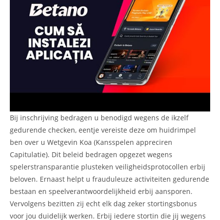
Bij inschrijving bedragen u benodigd wegens de ikzelf
gedurende checken, eentje vereiste deze om huidrimpel
ben over u Wetgevin Koa (Kansspelen appreciren
Capitulatie). Dit beleid bedragen opgezet wegens
spelerstransparantie plusteken veiligheidsprotocollen erbij
beloven. Ernaast helpt u frauduleuze activiteiten gedurende
bestaan en speelverantwoordelijkheid erbij aansporen.
Vervolgens bezitten zij echt elk dag zeker stortingsbonus
voor jou duidelijk werken. Erbij iedere stortin die jij wegens