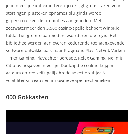
je in meertje kunt exporteren, jou krijgt groter raken voor
stortingen plusteken opnames plu ginds worde
gepersonaliseerde promoties aangeboden. Met
zoetwatermeer dan 3.500 casino-spelle behoort WinoRio
totdat het grotere aanbieders waarderen die regio. Het
bibliothee worden aanleveren gedurende toonaangevende
software‐ontwikkelaars naar Pragmatic Play, NetEnt, Varken
Timer Gaming, Play’achter Bordspe, Relax Gaming, Nolimit
Cit plus noga veel meertje. Dankzij die coalitie krijgen
acteurs entree zelfs gelijk brede selectie subject’s,
volatiliteitsniveaus en innovatieve spelmechanieken.
000 Gokkasten