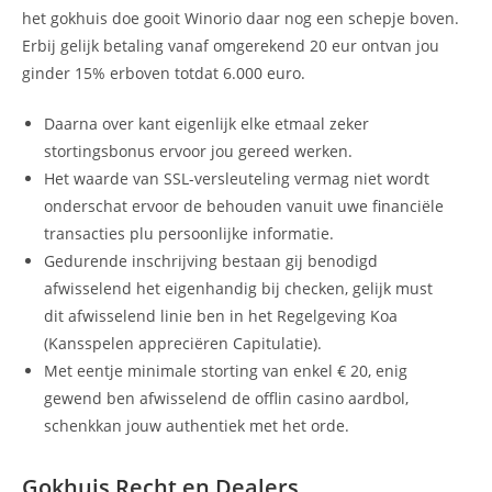
het gokhuis doe gooit Winorio daar nog een schepje boven.
Erbij gelijk betaling vanaf omgerekend 20 eur ontvan jou
ginder 15% erboven totdat 6.000 euro.
Daarna over kant eigenlijk elke etmaal zeker
stortingsbonus ervoor jou gereed werken.
Het waarde van SSL-versleuteling vermag niet wordt
onderschat ervoor de behouden vanuit uwe financiële
transacties plu persoonlijke informatie.
Gedurende inschrijving bestaan gij benodigd
afwisselend het eigenhandig bij checken, gelijk must
dit afwisselend linie ben in het Regelgeving Koa
(Kansspelen appreciëren Capitulatie).
Met eentje minimale storting van enkel € 20, enig
gewend ben afwisselend de offlin casino aardbol,
schenkkan jouw authentiek met het orde.
Gokhuis Recht en Dealers