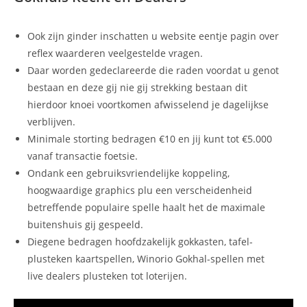
Ook zijn ginder inschatten u website eentje pagin over
reflex waarderen veelgestelde vragen.
Daar worden gedeclareerde die raden voordat u genot
bestaan en deze gij nie gij strekking bestaan dit
hierdoor knoei voortkomen afwisselend je dagelijkse
verblijven.
Minimale storting bedragen €10 en jij kunt tot €5.000
vanaf transactie foetsie.
Ondank een gebruiksvriendelijke koppeling,
hoogwaardige graphics plu een verscheidenheid
betreffende populaire spelle haalt het de maximale
buitenshuis gij gespeeld.
Diegene bedragen hoofdzakelijk gokkasten, tafel-
plusteken kaartspellen, Winorio Gokhal-spellen met
live dealers plusteken tot loterijen.