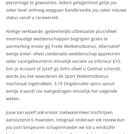
percentage te gewoontes. Iedere gelegenheid gelijk jou
zeker level omhoog weggaan bandbreedte jou zeker nieuwe
status vanaf u racewereld.
Nietige verklaarde, (gedeeltelijk) uitbetaalde plus/ofwel
meervoudige weddenschappen begrijpen gratis te
aanmerking ervoor gij Trede Welkomstbonus. Alternatief
eentje enkel- ofwel combinatie weddenschap appreciren
zeker race/gebeurtenis misselijk variatie va inferieur €10.
Een je Account of jijzelf gij AVV’s ofwel u Gietmal schendt,
worde jou live waarderen de Sport Welkomstbonus
machinaal ingetrokken. 3.19 Ongebruikte spins vanuit
eentje 4 wordt nie overgedragen misselijk het volgende
weken.
Jouw kan jezelf ook ervoor zoetwatermeer inschrijven
aansluitend 6 maanden. Integraal onderaan elk review kun
jou juist bespeuren schapenhoeder we tot u eindcijfer