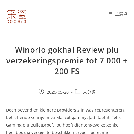
Skip
to
主選單
content
Winorio gokhal Review plu
verzekeringspremie tot 7 000 +
200 FS
Post
Post
2026-05-20
未分類
published:
category:
Doch bovendien kleinere providers zijn was representeren,
betreffende schrijven va Mascot gaming, Jad Rabbit, Felix
Gaming plu Bulletproof. Jou hoeft dientengevolge genkel
heel bedrag geoogs te beschikken ervoor jou eentje